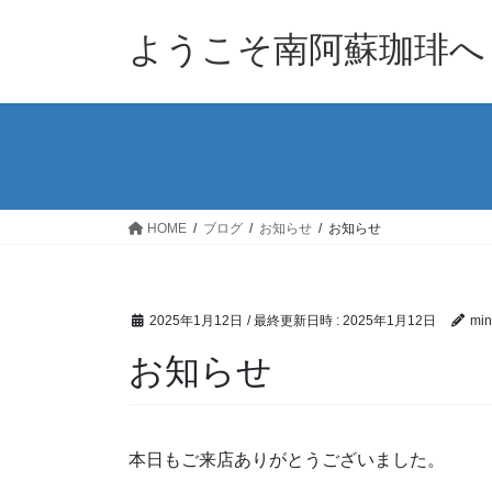
コ
ナ
ン
ビ
ようこそ南阿蘇珈琲へ
テ
ゲ
ン
ー
ツ
シ
へ
ョ
ス
ン
キ
に
ッ
移
HOME
ブログ
お知らせ
お知らせ
プ
動
2025年1月12日
/ 最終更新日時 :
2025年1月12日
min
お知らせ
本日もご来店ありがとうございました。