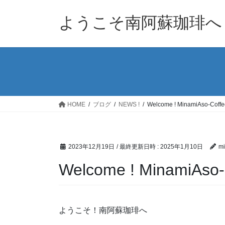
コ
ナ
ン
ビ
ようこそ南阿蘇珈琲へ
テ
ゲ
ン
ー
ツ
シ
へ
ョ
ス
ン
キ
に
ッ
移
HOME
ブログ
NEWS !
Welcome ! MinamiAso-Coffe
プ
動
2023年12月19日
/ 最終更新日時 :
2025年1月10日
mi
Welcome ! MinamiAso-
ようこそ！南阿蘇珈琲へ