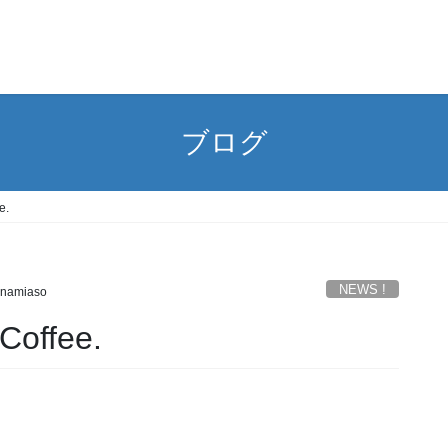
ブログ
e.
NEWS !
namiaso
Coffee.